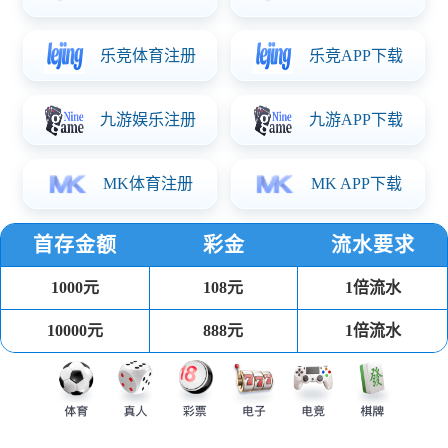
平台技术与服务能力
平台构建了一套高可用的全终端直播服务架构，集成智能风
控、秒级加载、多节点加速等核心技术，确保不同区域用户
都能流畅体验体育赛事。 同时，开云官网提供全天候客服
支持与数据同步，致力于打造值得信赖的观赛首选平台。